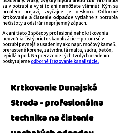
usadeniny:
vlasy, zvyšky mydla alebo tuk
. Hromadia
sa v potrubí a vy si to ani nemôžete všimnúť. Kým sa
problém prejaví, zvyčajne je neskoro.
Odborné
krtkovanie a čistenie odpadov
vytiahne z potrubia
nečistoty a odstráni nepríjemný zápach.
Ak ani tieto 2 spôsoby profesionálneho krtkovania
neuvoľnia čistý prietok kanalizácie – potom sú v
potrubí pevnejšie usadeniny ako napr. močový kameň,
prerastené korene, zatvrdnutá malta, sadra, betón,
lepidlá a pod. Na prerazenie tých tvrdých usadenín
poskytujeme
odborné frézovanie kanalizácie.
Krtkovanie Dunajská
Streda - profesionálna
technika na čistenie