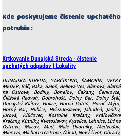
Kde poskytujeme čistenie upchatého
potrubia :
Krtkovanie Dunajská Streda - čistenie
upchatých odpadov | Lokality
DUNAJSKÁ STREDA, GABČÍKOVO, ŠAMORÍN, VEĽKÝ
MEDER, Báč, Baka, Baloň, Bellova Ves, Blahová, Blatná
na Ostrove, Bodíky, Boheľov, Čakany, Čenkovce,
Čiližská Radvaň, Dobrohošť, Dolný Bar, Dolný Štál,
Dunajský Klátov, Holice, Horná Potôň, Horné Mýto,
Horný Bar, Hubice, Hviezdoslavov, Jahodná, Janíky,
Jurová, Kľúčovec, Kostolné Kračany, Kráľovičove
Kračany, Kútniky, Kvetoslavov, Kyselica, Lehnice, Lúč na
Ostrove, Macov, Mad, Malé Dvorníky, Medveďov,
Mierovo, Michal na Ostrove, Ňárad, Nový Život, Ohrady,