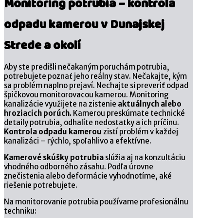
Monitoring potrubia – kontrola
odpadu kamerou v Dunajskej
Strede a okolí
Aby ste predišli nečakaným poruchám potrubia,
potrebujete poznať jeho reálny stav. Nečakajte, kým
sa problém naplno prejaví. Nechajte si preveriť odpad
špičkovou monitorovacou kamerou. Monitoring
kanalizácie využijete na zistenie
aktuálnych alebo
hroziacich porúch.
Kamerou preskúmate technické
detaily potrubia, odhalíte nedostatky a ich príčinu.
Kontrola odpadu kamerou
zistí problém v každej
kanalizáci – rýchlo, spoľahlivo a efektívne.
Kamerové skúšky potrubia
slúžia aj na konzultáciu
vhodného odborného zásahu. Podľa úrovne
znečistenia alebo deformácie vyhodnotíme, aké
riešenie potrebujete.
Na monitorovanie potrubia používame profesionálnu
techniku: