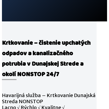
Krtkovanie
– čistenie upchatých
odpadov a kanalizačného
potrubia
v Dunajskej Strede a
okolí NONSTOP 24/7
Havarijná služba – Krtkovanie Dunajská
Streda NONSTOP
Lacno √ Rýchlo √ Kvalitne √