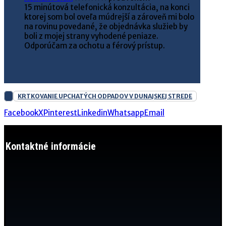
15 minútová telefonická konzultácia, na konci
ktorej som bol oveľa múdrejší a zároveň mi bolo
na rovinu povedané, že objednávka služieb by
boli z mojej strany vyhodené peniaze.
Odporúčam za ochotu a férový prístup.
KRTKOVANIE UPCHATÝCH ODPADOV V DUNAJSKEJ STREDE
Facebook
X
Pinterest
Linkedin
Whatsapp
Email
Kontaktné informácie