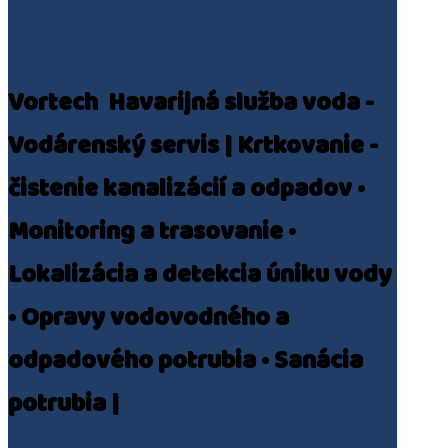
Vortech ️ Havarijná služba voda -
Vodárenský servis | Krtkovanie -
čistenie kanalizácií a odpadov •
Monitoring a trasovanie •
Lokalizácia a detekcia úniku vody
• Opravy vodovodného a
odpadového potrubia • Sanácia
potrubia |