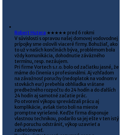
Robert Hutera
★★★★★
pred 6 rokmi
V súvislosti s opravou našej domovej vodovodnej
prípojky sme oslovili viaceré firmy. Bohužiaľ, ako
to už v našich končinách býva, problémom bola
vždy komunikácia, dohodnutie záväzného
termínu, resp. nezáujem.
Pri firme Vortech s.r.o. bolo od začiatku jasné, že
máme do činenia s profesionálmi. Aj vzhľadom
na závažnosť poruchy (nedoplatok na vodnom v
stovkách eur) prebehla obhliadka vrátane
predbežného rozpočtu do 24 hodín a do ďalších
24 hodín aj samotné začatie prác.
Po otvorení výkopu sprevádzali prácu aj
komplikácie, avšak tieto boli na mieste
promptne vyriešené. Keďže firma disponuje
vlastnou technikou, podarilo sa jej ešte v ten istý
deň poruchu odstrániť, výkop uzavrieť a
zabetónovať.