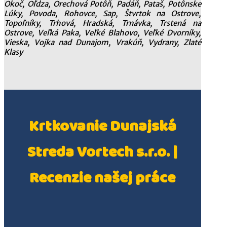
Okoč, Oľdza, Orechová Potôň, Padáň, Pataš, Potônske
Lúky, Povoda, Rohovce, Sap, Štvrtok na Ostrove,
Topoľníky, Trhová, Hradská, Trnávka, Trstená na
Ostrove, Veľká Paka, Veľké Blahovo, Veľké Dvorníky,
Vieska, Vojka nad Dunajom, Vrakúň, Vydrany, Zlaté
Klasy
Krtkovanie Dunajská
Streda Vortech s.r.o. |
Recenzie našej práce