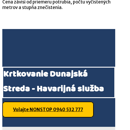
Cena závisí od priemeru potrubia, počtu vyčistených
metrov a stupňa znečistenia.
Krtkovanie Dunajská
Streda - Havarijná služba
Volajte NONSTOP 0940 532 777