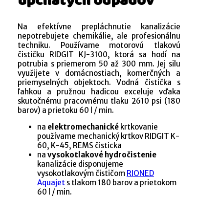
upchatých odpadov
Na efektívne prepláchnutie kanalizácie
nepotrebujete chemikálie, ale profesionálnu
techniku. Používame motorovú tlakovú
čističku RIDGIT KJ-3100, ktorá sa hodí na
potrubia s priemerom 50 až 300 mm. Jej silu
využijete v domácnostiach, komerčných a
priemyselných objektoch. Vodná čistička s
ľahkou a pružnou hadicou exceluje vďaka
skutočnému pracovnému tlaku 2610 psi (180
barov) a prietoku 60 l / min.
na
elektromechanické
krtkovanie
používame mechanický krtkov RIDGIT K-
60, K-45, REMS čisticka
na
vysokotlakové hydročistenie
kanalizácie disponujeme
vysokotlakovým čističom
RIONED
Aquajet
s tlakom 180 barov a prietokom
60 l / min.