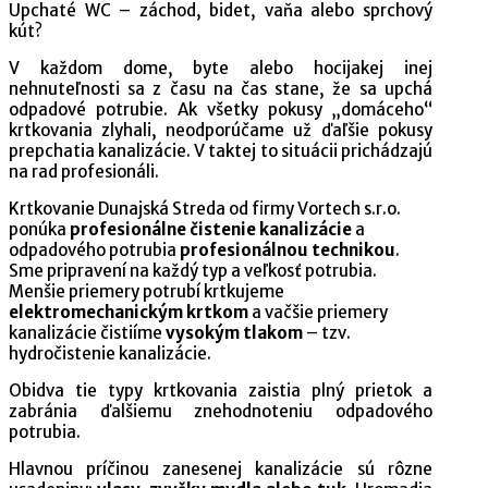
Upchaté WC – záchod, bidet, vaňa alebo sprchový
kút?
V každom dome, byte alebo hocijakej inej
nehnuteľnosti sa z času na čas stane, že sa upchá
odpadové potrubie. Ak všetky pokusy „domáceho“
krtkovania zlyhali, neodporúčame už ďaľšie pokusy
prepchatia kanalizácie. V taktej to situácii prichádzajú
na rad profesionáli.
Krtkovanie Dunajská Streda od firmy Vortech s.r.o.
ponúka
profesionálne čistenie kanalizácie
a
odpadového potrubia
profesionálnou technikou
.
Sme pripravení na každý typ a veľkosť potrubia.
Menšie priemery potrubí krtkujeme
elektromechanickým krtkom
a vačšie priemery
kanalizácie čistiíme
vysokým tlakom
– tzv.
hydročistenie kanalizácie.
Obidva tie typy krtkovania zaistia plný prietok a
zabránia ďalšiemu znehodnoteniu odpadového
potrubia.
Hlavnou príčinou zanesenej kanalizácie sú rôzne