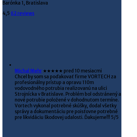
Barónka 1, Bratislava
4,5
62 reviews
Michal Mehr
★★★★★
pred 10 mesiacmi
Chcel by som sa poďakovať firme VORTECH za
profesionálny prístup a opravu 110m
vodovodného potrubia realizovanú na ulici
Strojnícka v Bratislave. Problém bol odstránený a
nové potrubie položené v dohodnutom termíne.
Vortech vykonal potrebné skúšky, dodal všetky
správy a dokumentáciu pre poisťovne potrebné
pre likvidáciu škodovej udalosti. Ďakujeme!!! 5/5