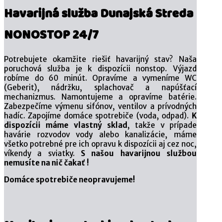
Havarijná služba Dunajská Streda
NONOSTOP 24/7
Potrebujete okamžite riešiť havarijný stav? Naša
poruchová služba je k dispozícii nonstop. Výjazd
robíme do 60 minút. Opravíme a vymeníme WC
(Geberit), nádržku, splachovač a napúšťací
mechanizmus. Namontujeme a opravíme batérie.
Zabezpečíme výmenu sifónov, ventilov a prívodných
hadíc. Zapojíme domáce spotrebiče (voda, odpad).
K
dispozícii máme vlastný sklad
, takže v prípade
havárie rozvodov vody alebo kanalizácie, máme
všetko potrebné pre ich opravu k dispozícii aj cez noc,
víkendy a sviatky.
S našou havarijnou službou
nemusíte na nič čakať !
Domáce spotrebiče neopravujeme!