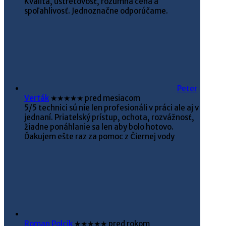
Kvalita, ústretovosť, rozumná cena a
spoľahlivosť. Jednoznačne odporúčame.
Peter
Verták
★★★★★
pred mesiacom
5/5 technici sú nie len profesionáli v práci ale aj v
jednaní. Priatelský prístup, ochota, rozvážnosť,
žiadne ponáhlanie sa len aby bolo hotovo.
Ďakujem ešte raz za pomoc z Čiernej vody
Roman Polcik
★★★★★
pred rokom